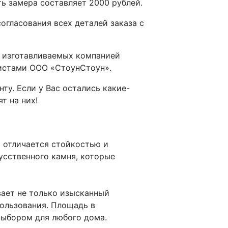
ть замера составляет 2000 рублей.
гласования всех деталей заказа с
и изготавливаемых компанией
листами ООО «СтоунСтоун».
у. Если у Вас остались какие-
т на них!
я отличается стойкостью и
усственного камня, которые
вает не только изысканный
пользования. Площадь в
выбором для любого дома.