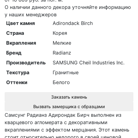
О наличии данного декора уточняйте информацию
у наших менеджеров
Цвет камня
Adirondack Birch
Страна
Корея
Вкрапления
Мелкие
Бренд
Radianz
Производитель
SAMSUNG Cheil Industries Inc.
Текстура
Гранитные
Оттенки
Белого
Заказать камень
Вызвать замерщика с образцами
Самсунг Радианз Адирондак Бирч выполнен из
кварцевого агломерата с декоративными
вкраплениями с эффектом мерцания. Этот камень
стоит относительно недорого в своей ценовой