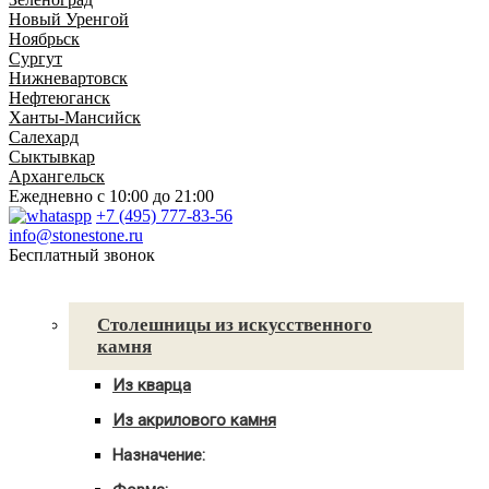
Новый Уренгой
Ноябрьск
Сургут
Нижневартовск
Нефтеюганск
Ханты-Мансийск
Салехард
Сыктывкар
Архангельск
Ежедневно
с 10:00 до 21:00
+7 (495) 777-83-56
info@stonestone.ru
Бесплатный звонок
Каталог товаров
Столешницы из искусственного
камня
Из кварца
Для кухни
Из акрилового камня
Для ванны
Для кухни
С мойкой
Назначение:
Для ванны
Для кухни
С мойкой