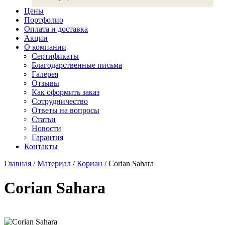
Хай-макс
Цены
Авант Кварц
Старон
Портфолио
СмартКварц
Ханекс
Оплата и доставка
Цезарьстоун
Акрилика
Акции
Радианз
Кориан
О компании
Викостон
Монтелли
Сертификаты
Технистон
Тристоун
Благодарственные письма
Камбрия
Галерея
Плазастон
Отзывы
Как оформить заказ
Сотрудничество
Ответы на вопросы
Статьи
Новости
Гарантия
Контакты
Главная
/
Материал
/
Кориан
/
Corian Sahara
Corian Sahara