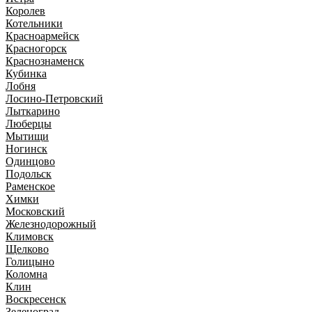
Королев
Котельники
Красноармейск
Красногорск
Краснознаменск
Кубинка
Лобня
Лосино-Петровский
Лыткарино
Люберцы
Мытищи
Ногинск
Одинцово
Подольск
Раменское
Химки
Московский
Железнодорожный
Климовск
Щелково
Голицыно
Коломна
Клин
Воскресенск
Зеленоград