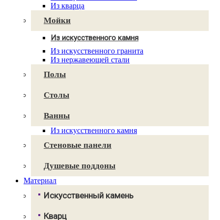
Cambria
Из кварца
Technistone
Avant Quartz
Мойки
Smartquartz
Из искусственного камня
Для кухни
Из искусственного гранита
Для ванной
Из нержавеющей стали
Полы
Столы
Ванны
Из искусственного камня
Стеновые панели
Душевые поддоны
Материал
Искусственный камень
Грандекс
Кварц
NeoMarm